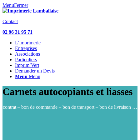
Menu
Fermer
Contact
02 96 31 95 71
L’imprimerie
Entreprises
Associations
Particuliers
Imprim’Vert
Demander un Devis
Menu
Menu
Carnets autocopiants et liasses
contrat – bon de commande – bon de transport – bon de livraison …